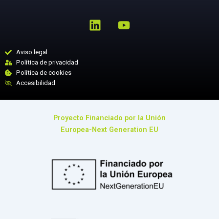
L
Y
i
o
n
u
k
t
Aviso legal
Política de privacidad
e
u
Política de cookies
d
b
Accesibilidad
i
e
n
Proyecto Financiado por la Unión
Europea-Next Generation EU​